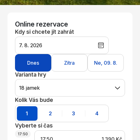
Online rezervace
Kdy si chcete jít zahrát
7. 8. 2026
Dnes
Zítra
Ne, 09. 8.
Varianta hry
Kolik Vás bude
1
2
3
4
Vyberte si čas
17:50
17:50
1 390 Kč