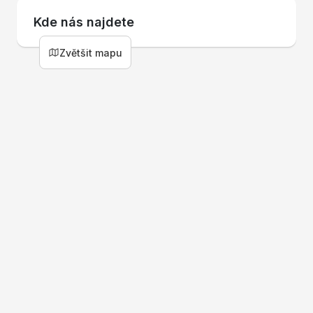
Kde nás najdete
Leaflet
|
© Seznam.cz a.s. a další
+
Zvětšit mapu
−